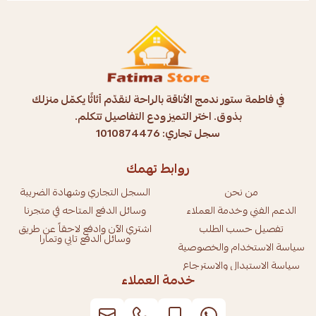
في فاطمة ستور ندمج الأناقة بالراحة لنقدّم أثاثًا يكمّل منزلك
بذوق. اختر التميز ودع التفاصيل تتكلم.
سجل تجاري: 1010874476
روابط تهمك
من نحن
السجل التجاري وشهادة الضريبة
الدعم الفني وخدمة العملاء
وسائل الدفع المتاحه في متجرنا
تفصيل حسب الطلب
اشتري الآن وادفع لاحقاً عن طريق
وسائل الدفع تابي وتمارا
سياسة الاستخدام والخصوصية
سياسة الاستبدال والاسترجاع
خدمة العملاء