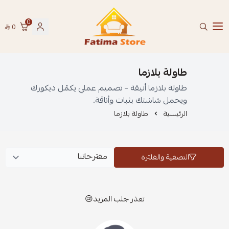
0
0
فاطمة ستور Fatima Store
طاولة بلازما
طاولة بلازما أنيقة – تصميم عملي يكمّل ديكورك
ويحمل شاشتك بثبات وأناقة.
الرئيسية
طاولة بلازما
التصفية والفلترة
تعذر جلب المزيد😢