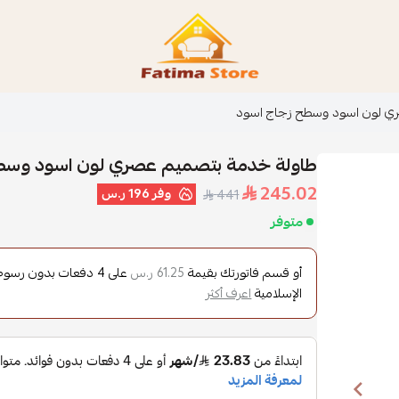
فاطمة ستور Fatima Store
ي لون اسود وسطح زجاج اسود
طاولة خدمة بتصميم عصري لون اسود وسط
245.02
وفر
196 ر.س
441
متوفر
أو قسم فاتورتك بقيمة
على
4
دفعات بدون رسوم ت
61.25 ر.س
الإسلامية
اعرف أكثر