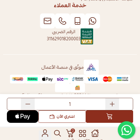
خدمة العملاء
الرقم الضريبي
311629018200003
موثّق في منصة الأعمال
الحقوق محفوظة | 2026
فاطمة ستور Fatima Store
اشتري الآن
0