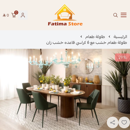
0
0
فاطمة ستور Fatima Store
الرئيسية
طاولة طعام
طاولة طعام خشب مع 6 كراسي قاعده خشب زان
29%