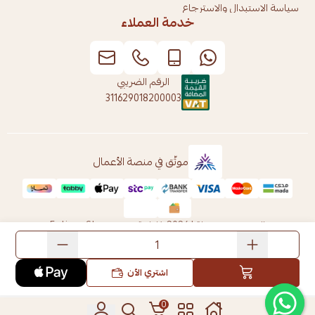
سياسة الاستبدال والاسترجاع
خدمة العملاء
الرقم الضريبي
311629018200003
موثّق في منصة الأعمال
الحقوق محفوظة | 2026
فاطمة ستور Fatima Store
اشتري الآن
0