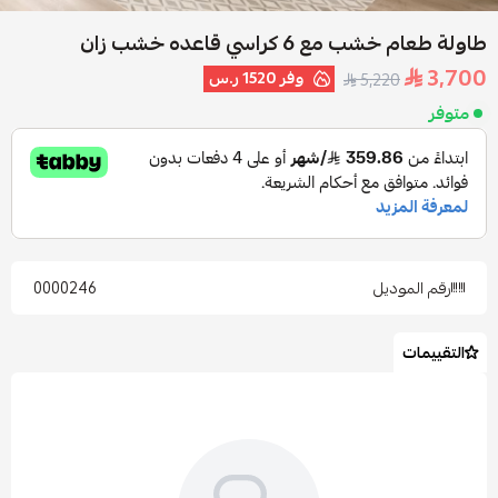
طاولة طعام خشب مع 6 كراسي قاعده خشب زان
3,700
وفر
1520 ر.س
5,220
متوفر
رقم الموديل
0000246
التقييمات