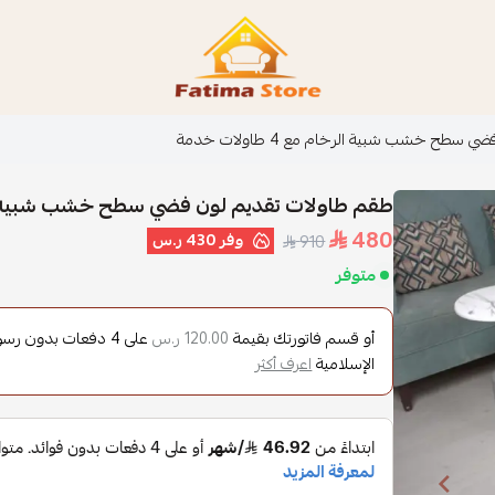
فاطمة ستور Fatima Store
طح خشب شبية الرخام مع 4 طاولات خدمة
طقم طاولات تقديم لون فضي سطح خشب شبية الرخام مع 4
480
وفر
430 ر.س
910
متوفر
أو قسم فاتورتك بقيمة
على
4
دفعات بدون رسوم 
120.00 ر.س
الإسلامية
اعرف أكثر