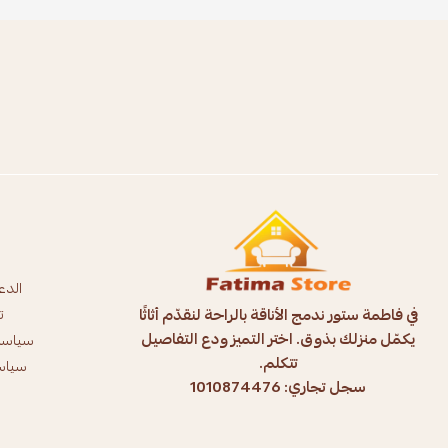
الدع
في فاطمة ستور ندمج الأناقة بالراحة لنقدّم أثاثًا
ت
يكمّل منزلك بذوق. اختر التميز ودع التفاصيل
سياسة
تتكلم.
سياسة
سجل تجاري: 1010874476