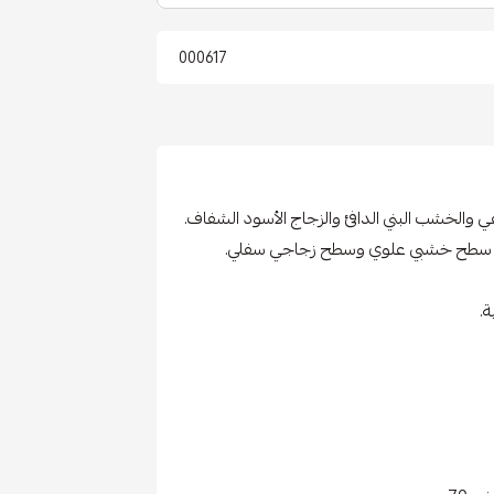
000617
والخشب البني الدافئ والزجاج الأسود الشفاف.
: سطح خشبي علوي وسطح زجاجي سفلي.