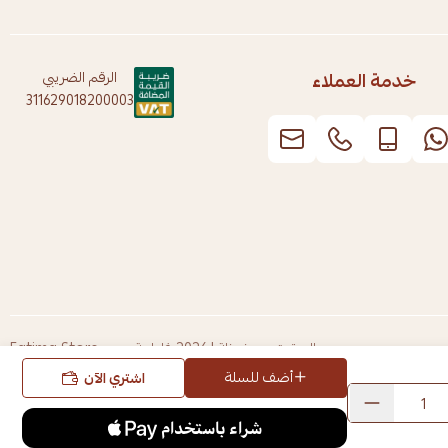
خدمة العملاء
الرقم الضريبي
311629018200003
الحقوق محفوظة | 2026
فاطمة ستور Fatima Store
أضف للسلة
اشتري الآن