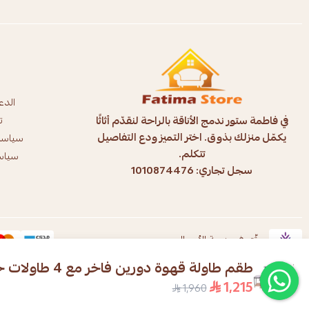
الدع
في فاطمة ستور ندمج الأناقة بالراحة لنقدّم أثاثًا
ت
يكمّل منزلك بذوق. اختر التميز ودع التفاصيل
سياسة
تتكلم.
سياسة
سجل تجاري: 1010874476
موثّق في منصة الأعمال
طقم طاولة قهوة دورين فاخر مع 4 طاولات خدمة
1,215
1,960