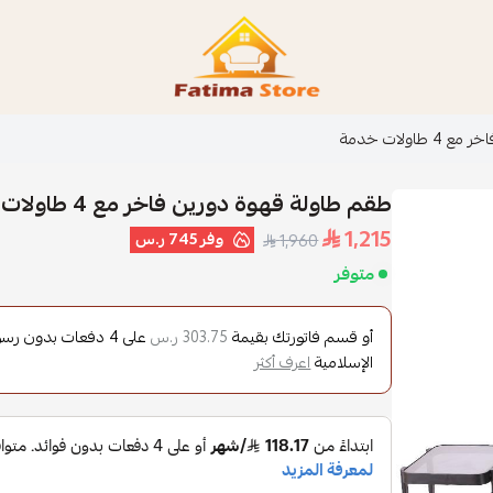
فاطمة ستور Fatima Store
اولات خدمة
طقم طاولة قهوة دورين فاخر مع 4 طاولات خدمة
1,215
وفر
745 ر.س
1,960
متوفر
أو قسم فاتورتك بقيمة
على
4
دفعات بدون رسوم 
303.75 ر.س
الإسلامية
اعرف أكثر