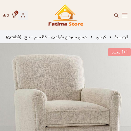
0
0
فاطمة ستور Fatima Store
الرئيسية
كراسي
كرسي سترونغ بذراعين – 85 سم – بيج –(قطعتين)
1+1 مجاناَ