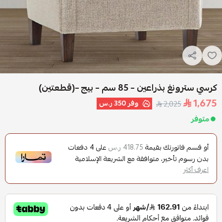
كرسي سترونغ بذراعين – 85 سم – بيج –(قطعتين)
1,675
وفر
350 ر.س
2,025
متوفر
أو قسم فاتورتك بقيمة
على
4
دفعات
418.75 ر.س
بدون رسوم تأخير، متوافقة مع الشريعة الإسلامية
اعرف أكثر