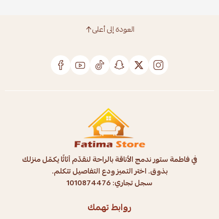
العودة إلى أعلى
في فاطمة ستور ندمج الأناقة بالراحة لنقدّم أثاثًا يكمّل منزلك
بذوق. اختر التميز ودع التفاصيل تتكلم.
سجل تجاري: 1010874476
روابط تهمك