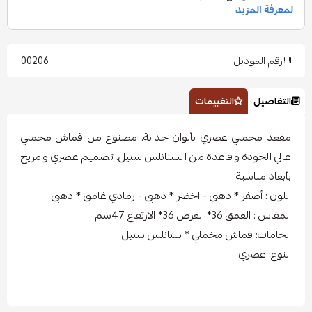
رقم الموديل
00206
التفاصيل
التقييمات
مقعد مخملي عصري بألوان جذابة. مصنوع من قماش مخملي
عالي الجودة وقاعدة من الستانلس ستيل. تصميم عصري ومريح
بأبعاد مناسبة
اللون : أصفر * ذهبي - اخضر * ذهبي - رمادي غامق * ذهبي
المقاس : العمق 36* العرض 36* الارتفاع 47سم
الخامات: قماش مخملي * ستانلس ستيل
النوع: عصري