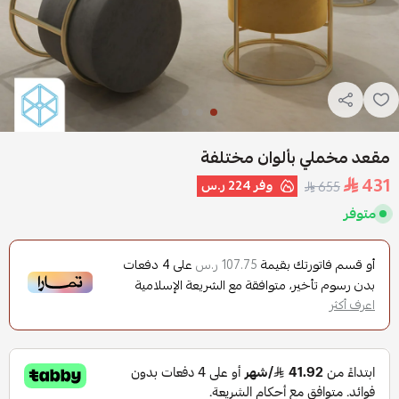
مقعد مخملي بألوان مختلفة
431
وفر
224 ر.س
655
متوفر
أو قسم فاتورتك بقيمة
على
4
دفعات
107.75 ر.س
بدون رسوم تأخير، متوافقة مع الشريعة الإسلامية
اعرف أكثر