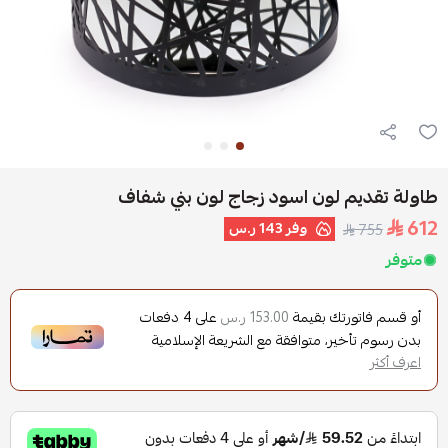
طاولة تقديم لون اسود زجاج لون بني شفاف
612
وفر
143 ر.س
755
متوفر
أو قسم فاتورتك بقيمة
على
4
دفعات
153.00 ر.س
بدون رسوم تأخير، متوافقة مع الشريعة الإسلامية
اعرف أكثر