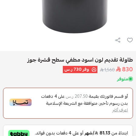
طاولة تقديم لون اسود مطفي سطح قشرة جوز
830
وفر
730 ر.س
1,560
متوفر
أو قسم فاتورتك بقيمة
على
4
دفعات
207.50 ر.س
بدون رسوم تأخير، متوافقة مع الشريعة الإسلامية
اعرف أكثر