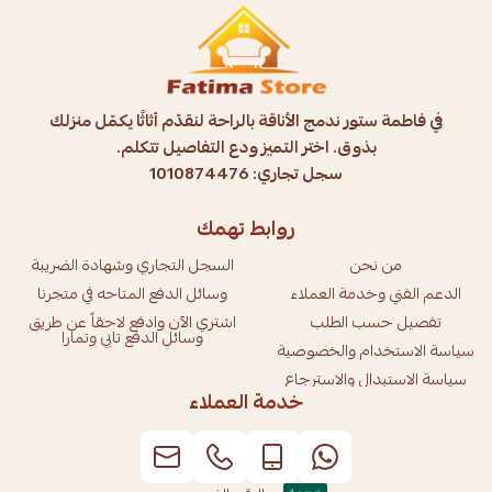
في فاطمة ستور ندمج الأناقة بالراحة لنقدّم أثاثًا يكمّل منزلك
بذوق. اختر التميز ودع التفاصيل تتكلم.
سجل تجاري: 1010874476
روابط تهمك
من نحن
السجل التجاري وشهادة الضريبة
الدعم الفني وخدمة العملاء
وسائل الدفع المتاحه في متجرنا
تفصيل حسب الطلب
اشتري الآن وادفع لاحقاً عن طريق
وسائل الدفع تابي وتمارا
سياسة الاستخدام والخصوصية
سياسة الاستبدال والاسترجاع
خدمة العملاء