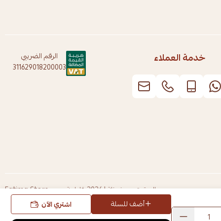
خدمة العملاء
الرقم الضريبي
311629018200003
الحقوق محفوظة | 2026
فاطمة ستور Fatima Store
أضف للسلة
اشتري الآن