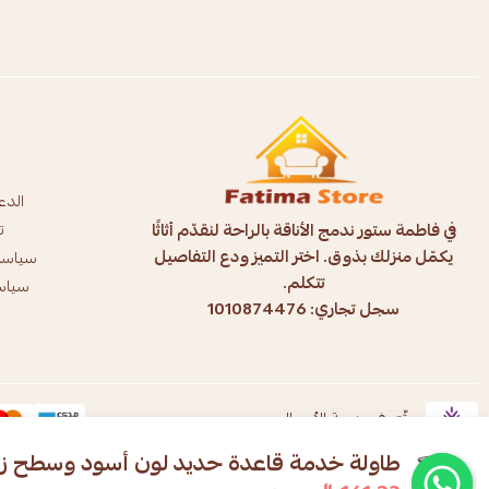
الدع
في فاطمة ستور ندمج الأناقة بالراحة لنقدّم أثاثًا
ت
يكمّل منزلك بذوق. اختر التميز ودع التفاصيل
سياسة
تتكلم.
سياسة
سجل تجاري: 1010874476
موثّق في منصة الأعمال
طاولة خدمة قاعدة حديد لون أسود وسطح زج