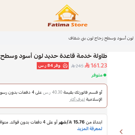
فاطمة ستور Fatima Store
لون أسود وسطح زجاج لون بني شفاف
طاولة خدمة قاعدة حديد لون أسود وسطح ز
161.23
وفر
84 ر.س
245
متوفر
أو قسم فاتورتك بقيمة
على
4
دفعات بدون رسوم ت
40.30 ر.س
الإسلامية
اعرف أكثر