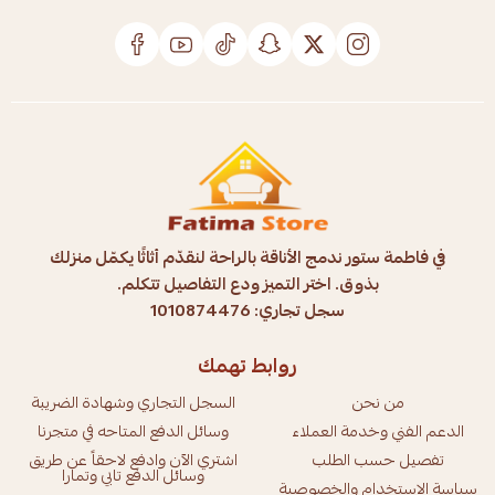
في فاطمة ستور ندمج الأناقة بالراحة لنقدّم أثاثًا يكمّل منزلك
بذوق. اختر التميز ودع التفاصيل تتكلم.
سجل تجاري: 1010874476
روابط تهمك
من نحن
السجل التجاري وشهادة الضريبة
الدعم الفني وخدمة العملاء
وسائل الدفع المتاحه في متجرنا
تفصيل حسب الطلب
اشتري الآن وادفع لاحقاً عن طريق
وسائل الدفع تابي وتمارا
سياسة الاستخدام والخصوصية