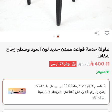
طاولة خدمة قواعد معدن حديد لون أسود وسطح زجاج
شفاف
400.11
وفر
175 ر.س
575
متوفر
أو قسم فاتورتك بقيمة
على
4
دفعات
100.02 ر.س
بدون رسوم تأخير، متوافقة مع الشريعة الإسلامية
اعرف أكثر