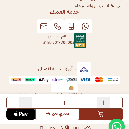
سياسة الاستبدال والاسترجاع
خدمة العملاء
الرقم الضريبي
311629018200003
موثّق في منصة الأعمال
الحقوق محفوظة | 2026
فاطمة ستور Fatima Store
اشتري الآن
0