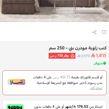
كنب زاوية مودرن بني – 250 سم
1,815
وفر
755 ر.س
2,570
متوفر
أو قسم فاتورتك بقيمة
على
4
دفعات
453.75 ر.س
بدون رسوم تأخير، متوافقة مع الشريعة الإسلامية
اعرف أكثر